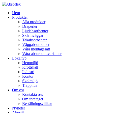
Hem
Produkter
Alla produkter
Draperier
Ljudabsorbenter
Skärmväggar
Takabsorbenter
Väggabsorbenter
Våra montagesätt
Våra absorbent-varianter
Lokaltyp
Hemmiljö
Idrottshall
Industri
Kontor
Skolmiljö
Trapphus
Om oss
Kontakta oss
Om företaget
Beställningsvillkor
Nyheter
Akustik