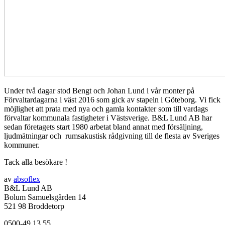
Under två dagar stod Bengt och Johan Lund i vår monter på
Förvaltardagarna i väst 2016 som gick av stapeln i Göteborg. Vi fick
möjlighet att prata med nya och gamla kontakter som till vardags
förvaltar kommunala fastigheter i Västsverige. B&L Lund AB har
sedan företagets start 1980 arbetat bland annat med försäljning,
ljudmätningar och rumsakustisk rådgivning till de flesta av Sveriges
kommuner.
Tack alla besökare !
av
absoflex
B&L Lund AB
Bolum Samuelsgården 14
521 98 Broddetorp
0500-49 13 55